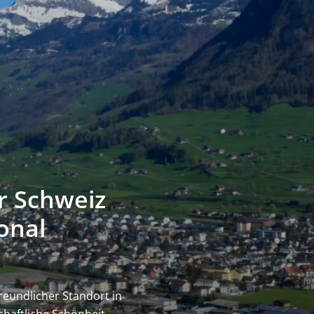
r Schweiz
onal
freundlicher Standort in