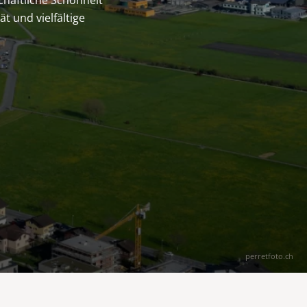
chaftliche Schönheit
t und vielfältige
perretfoto.ch