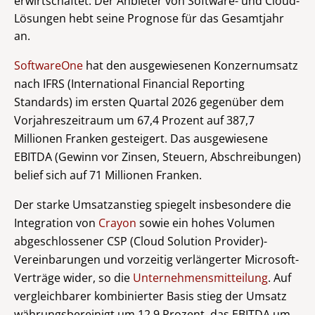
erwirtschaftet. Der Anbieter von Software- und Cloud-
Lösungen hebt seine Prognose für das Gesamtjahr
an.
SoftwareOne
hat den ausgewiesenen Konzernumsatz
nach IFRS (International Financial Reporting
Standards) im ersten Quartal 2026 gegenüber dem
Vorjahreszeitraum um 67,4 Prozent auf 387,7
Millionen Franken gesteigert. Das ausgewiesene
EBITDA (Gewinn vor Zinsen, Steuern, Abschreibungen)
belief sich auf 71 Millionen Franken.
Der starke Umsatzanstieg spiegelt insbesondere die
Integration von
Crayon
sowie ein hohes Volumen
abgeschlossener CSP (Cloud Solution Provider)-
Vereinbarungen und vorzeitig verlängerter Microsoft-
Verträge wider, so die
Unternehmensmitteilung
. Auf
vergleichbarer kombinierter Basis stieg der Umsatz
währungsbereinigt um 12,9 Prozent, das EBITDA um